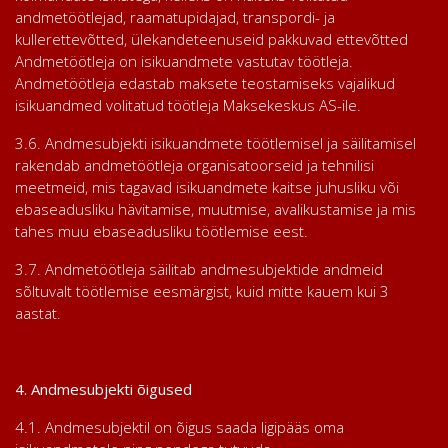
andmetöötlejad, raamatupidajad, transpordi- ja
kullerettevõtted, ülekandeteenuseid pakkuvad ettevõtted
Andmetöötleja on isikuandmete vastutav töötleja.
Andmetöötleja edastab maksete teostamiseks vajalikud
isikuandmed volitatud töötleja Maksekeskus AS-ile.
3.6. Andmesubjekti isikuandmete töötlemisel ja säilitamisel
rakendab andmetöötleja organisatoorseid ja tehnilisi
meetmeid, mis tagavad isikuandmete kaitse juhusliku või
ebaseadusliku hävitamise, muutmise, avalikustamise ja mis
tahes muu ebaseadusliku töötlemise eest.
3.7. Andmetöötleja säilitab andmesubjektide andmeid
sõltuvalt töötlemise eesmärgist, kuid mitte kauem kui 3
aastat.
4. Andmesubjekti õigused
4.1. Andmesubjektil on õigus saada ligipääs oma