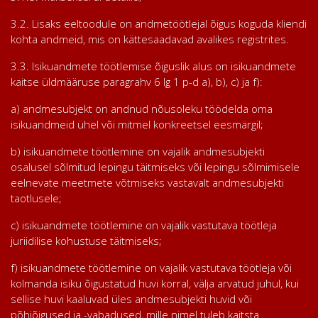
3.2. Lisaks eeltoodule on andmetöötlejal õigus koguda kliendi
kohta andmeid, mis on kättesaadavad avalikes registrites.
3.3. Isikuandmete töötlemise õiguslik alus on isikuandmete
kaitse üldmääruse paragrahv 6 lg 1 p-d a), b), c) ja f):
a) andmesubjekt on andnud nõusoleku töödelda oma
isikuandmeid ühel või mitmel konkreetsel eesmärgil;
b) isikuandmete töötlemine on vajalik andmesubjekti
osalusel sõlmitud lepingu täitmiseks või lepingu sõlmimisele
eelnevate meetmete võtmiseks vastavalt andmesubjekti
taotlusele;
c) isikuandmete töötlemine on vajalik vastutava töötleja
juriidilise kohustuse täitmiseks;
f) isikuandmete töötlemine on vajalik vastutava töötleja või
kolmanda isiku õigustatud huvi korral, välja arvatud juhul, kui
sellise huvi kaaluvad üles andmesubjekti huvid või
põhiõigused ja -vabadused, mille nimel tuleb kaitsta