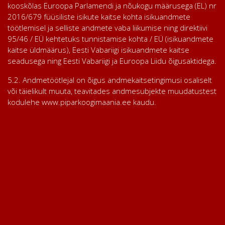
kooskõlas Euroopa Parlamendi ja nõukogu määrusega (EL) nr
2016/679 füüsiliste isikute kaitse kohta isikuandmete
töötlemisel ja selliste andmete vaba liikumise ning direktiivi
95/46 / EÜ kehtetuks tunnistamise kohta / EÜ (isikuandmete
kaitse üldmäärus), Eesti Vabariigi isikuandmete kaitse
seadusega ning Eesti Vabariigi ja Euroopa Liidu õigusaktidega.
5.2. Andmetöötlejal on õigus andmekaitsetingimusi osaliselt
või täielikult muuta, teavitades andmesubjekte muudatustest
kodulehe www.piparkoogimaania.ee
kaudu.