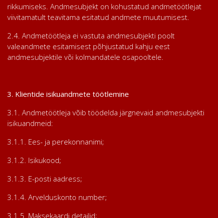
rikkumiseks. Andmesubjekt on kohustatud andmetöötlejat
viivitamatult teavitama esitatud andmete muutumisest.
2.4. Andmetöötleja ei vastuta andmesubjekti poolt
valeandmete esitamisest põhjustatud kahju eest
andmesubjektile või kolmandatele osapooltele.
3. Klientide isikuandmete töötlemine
3.1. Andmetöötleja võib töödelda järgnevaid andmesubjekti
isikuandmeid:
3.1.1. Ees- ja perekonnanimi;
3.1.2. Isikukood;
3.1.3. E-posti aadress;
3.1.4. Arvelduskonto number;
3.1.5. Maksekaardi detailid;