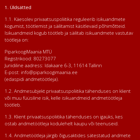
1. Üldsätted
1.1. Käesolev privaatsuspoliitika reguleerib isikuandmete
kogumist, töötlemist ja säilitamist käsitlevaid põhimõtteid.
Isikuandmeid kogub töötleb ja säilitab isikuandmete vastutav
töötleja on:
PiparkoogiMaania MTÜ
Registrikood: 80273077
Juriidiline aadress: Idakaare 6-3, 11614 Tallinn
E-post: info@piparkoogimaania.ee
(edaspidi andmetöötleja).
1.2. Andmesubjekt privaatsuspoliitika tähenduses on klient
või muu füüsiline isik, kelle isikuandmeid andmetöötleja
töötleb.
1.3. Klient privaatsuspoliitika tähenduses on igaüks, kes
ostab andmetöötleja kodulehelt kaupu või teenuseid.
1.4. Andmetöötleja järgib õigusaktides sätestatud andmete