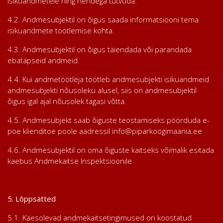
isikuandmetele ning nendega tutvuda.
4.2. Andmesubjektil on õigus saada informatsiooni tema
isikuandmete töötlemise kohta.
4.3. Andmesubjektil on õigus täiendada või parandada
ebatäpseid andmeid.
4.4. Kui andmetöötleja töötleb andmesubjekti isikuandmeid
andmesubjekti nõusoleku alusel, siis on andmesubjektil
õigus igal ajal nõusolek tagasi võtta.
4.5. Andmesubjekt saab õiguste teostamiseks pöörduda e-
poe klienditoe poole aadressil info@piparkoogimaania.ee
4.6. Andmesubjektil on oma õiguste kaitseks võimalik esitada
kaebus Andmekaitse Inspektsioonile.
5. Lõppsätted
5.1. Käesolevad andmekaitsetingimused on koostatud