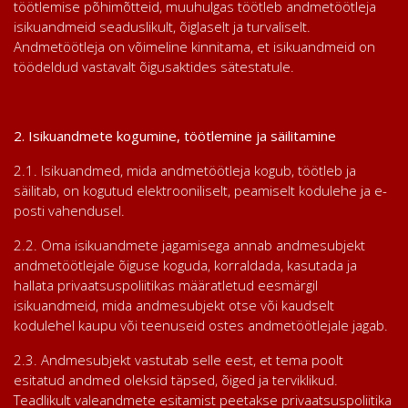
töötlemise põhimõtteid, muuhulgas töötleb andmetöötleja
isikuandmeid seaduslikult, õiglaselt ja turvaliselt.
Andmetöötleja on võimeline kinnitama, et isikuandmeid on
töödeldud vastavalt õigusaktides sätestatule.
2. Isikuandmete kogumine, töötlemine ja säilitamine
2.1. Isikuandmed, mida andmetöötleja kogub, töötleb ja
säilitab, on kogutud elektrooniliselt, peamiselt kodulehe ja e-
posti vahendusel.
2.2. Oma isikuandmete jagamisega annab andmesubjekt
andmetöötlejale õiguse koguda, korraldada, kasutada ja
hallata privaatsuspoliitikas määratletud eesmärgil
isikuandmeid, mida andmesubjekt otse või kaudselt
kodulehel kaupu või teenuseid ostes andmetöötlejale jagab.
2.3. Andmesubjekt vastutab selle eest, et tema poolt
esitatud andmed oleksid täpsed, õiged ja terviklikud.
Teadlikult valeandmete esitamist peetakse privaatsuspoliitika